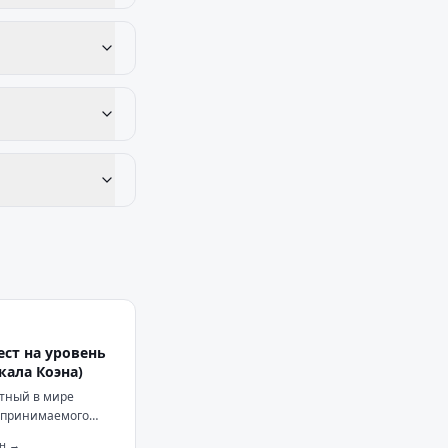
ест на уровень
кала Коэна)
тный в мире
спринимаемого
опросов о
н →