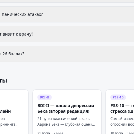
 панических атаках?
т визит к врачу?
≥ 26 баллах?
ты
BDI-II
PSS-10
BDI-II — шкала депрессии
PSS-10 — т
нлайн
Бека (вторая редакция)
стресса (ш
тов —
21 пункт классической шкалы
Самый извес
крининга
Аарона Бека — глубокая оценка
опросник во
тревоги.
симптомов депрессии за
стресса. 10 в
21
вопр. ·
7
мин →
10
вопр. ·
3
ми