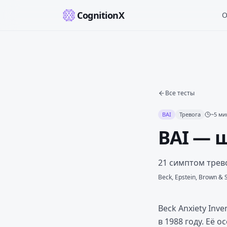
CognitionX
О
Все тесты
BAI
Тревога
~
5
ми
BAI — 
21 симптом трев
Beck, Epstein, Brown & 
Beck Anxiety Inv
в 1988 году. Её 