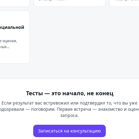
последние 2 недели.
последнем м
социальной
е оценки,
ных
ских
Тесты — это начало, не конец
Если результат вас встревожил или подтвердил то, что вы уже
одозревали — поговорим. Первая встреча — знакомство и оцен
запроса.
Записаться на консультацию