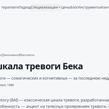
 терапевте
Подход
Специализации
Цены
Блог
Инструменты
Конт
н
Анонимно
Бесплатно
шкала тревоги Бека
оги — соматических и когнитивных — за последнюю нед
Steer, 1988
entory (BAI) — классическая шкала тревоги, разработанн
особенность — акцент на телесных проявлениях тревоги,