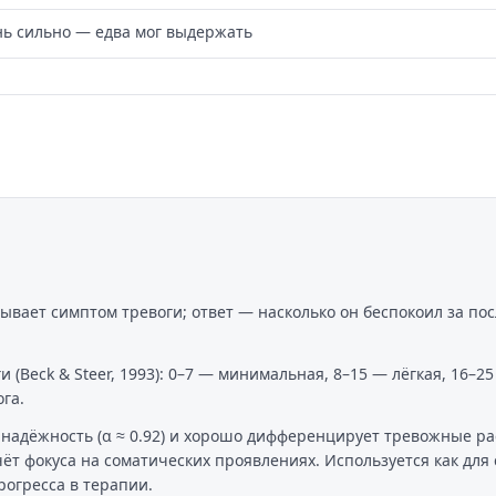
ь сильно — едва мог выдержать
ывает симптом тревоги; ответ — насколько он беспокоил за по
 (Beck & Steer, 1993): 0–7 — минимальная, 8–15 — лёгкая, 16–2
га.
 надёжность (α ≈ 0.92) и хорошо дифференцирует тревожные ра
ёт фокуса на соматических проявлениях. Используется как для 
рогресса в терапии.