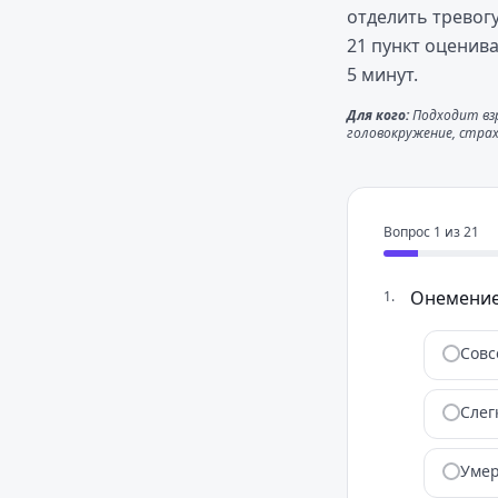
отделить тревогу
21 пункт оценив
5 минут.
Для кого:
Подходит вз
головокружение, страх
Вопрос
1
из
21
Онемение
1
.
Совс
Слег
Умер