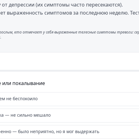
 от депрессии (их симптомы часто пересекаются).
ает выраженность симптомов за последнюю неделю. Тес
рослым, кто отмечает у себя выраженные телесные симптомы тревоги: сер
.
 или покалывание
ем не беспокоило
ка — не сильно мешало
енно — было неприятно, но я мог выдержать