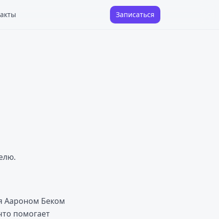
акты
Записаться
елю.
ая Аароном Беком
 что помогает