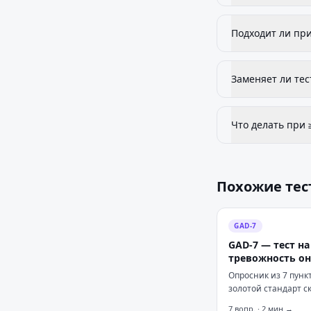
Подходит ли при
Заменяет ли тес
Что делать при 
Похожие тес
GAD-7
GAD-7 — тест на
тревожность о
Опросник из 7 пунк
золотой стандарт с
генерализованной 
7
вопр. ·
2
мин →