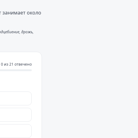
т занимает около
дцебиение, дрожь,
0
из
21
отвечено