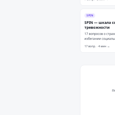
SPIN
SPIN — шкала 
тревожности
17 вопросов о страх
избегании социаль
ситуаций и физиче
17
вопр. ·
4
мин →
симптомах тревоги.
п