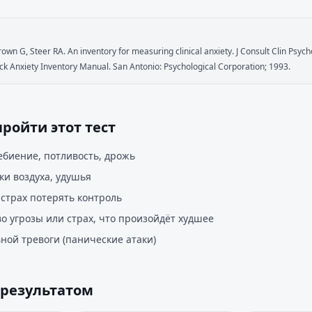
rown G, Steer RA. An inventory for measuring clinical anxiety. J Consult Clin Psych
ck Anxiety Inventory Manual. San Antonio: Psychological Corporation; 1993.
пройти этот тест
биение, потливость, дрожь
и воздуха, удушья
страх потерять контроль
о угрозы или страх, что произойдёт худшее
ной тревоги (панические атаки)
 результатом