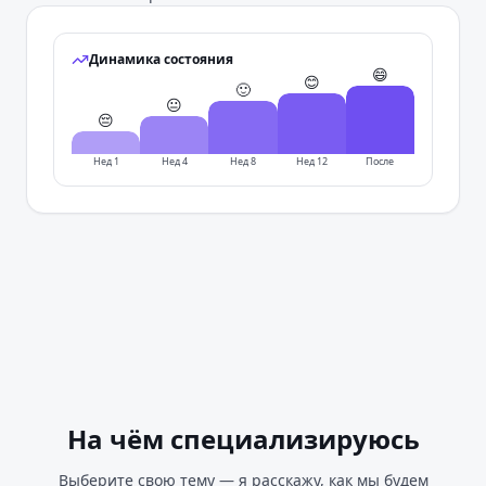
Динамика состояния
😄
😊
🙂
😐
😔
Нед 1
Нед 4
Нед 8
Нед 12
После
На чём специализируюсь
Выберите свою тему — я расскажу, как мы будем