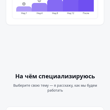
😐
😔
Нед 1
Нед 4
Нед 8
Нед 12
После
На чём специализируюсь
Выберите свою тему — я расскажу, как мы будем
работать