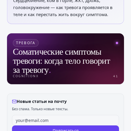
Сердцебиение, ком в горле, ЖКТ, дрожь,
головокружение — как тревога проявляется в
теле и как перестать жить вокруг симптома.
ТРЕВОГА
Соматические симптомы
тревоги: когда тело говорит
за тревогу
.
COGNITIONX
41
Новые статьи на почту
Без спама. Только новые тексты.
Подписаться