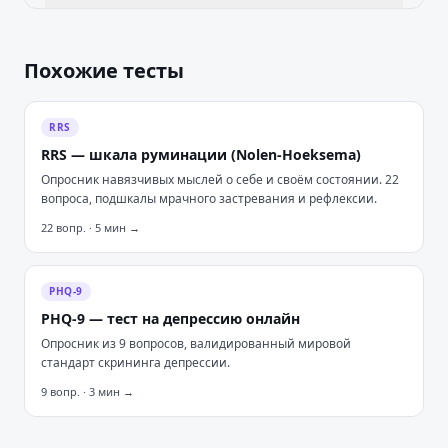
Похожие тесты
RRS
RRS — шкала руминации (Nolen-Hoeksema)
Опросник навязчивых мыслей о себе и своём состоянии. 22
вопроса, подшкалы мрачного застревания и рефлексии.
22
вопр. ·
5
мин →
PHQ-9
PHQ-9 — тест на депрессию онлайн
Опросник из 9 вопросов, валидированный мировой
стандарт скрининга депрессии.
9
вопр. ·
3
мин →