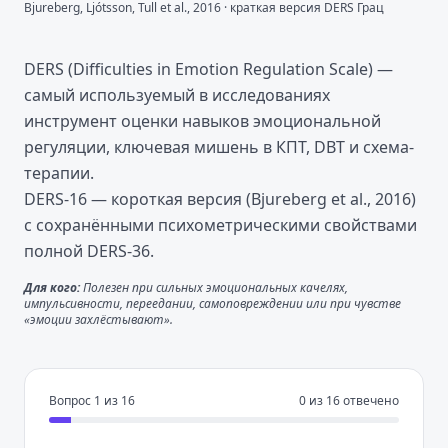
Bjureberg, Ljótsson, Tull et al., 2016 · краткая версия DERS Грац
DERS (Difficulties in Emotion Regulation Scale) —
самый используемый в исследованиях
инструмент оценки навыков эмоциональной
регуляции, ключевая мишень в КПТ, DBT и схема-
терапии.
DERS-16 — короткая версия (Bjureberg et al., 2016)
с сохранёнными психометрическими свойствами
полной DERS-36.
Для кого:
Полезен при сильных эмоциональных качелях,
импульсивности, переедании, самоповреждении или при чувстве
«эмоции захлёстывают».
Вопрос
1
из
16
0
из
16
отвечено