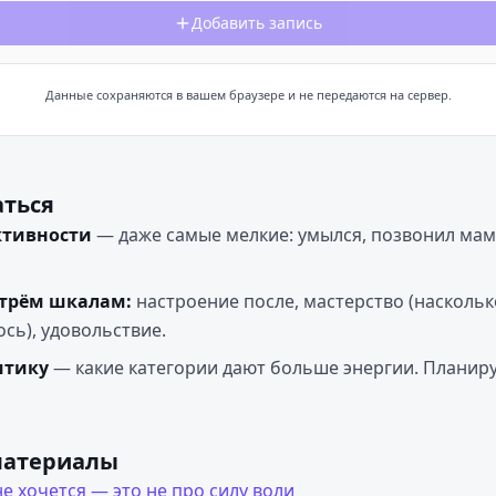
Добавить запись
Данные сохраняются в вашем браузере и не передаются на сервер.
аться
ктивности
— даже самые мелкие: умылся, позвонил маме
 трём шкалам:
настроение после, мастерство (насколь
сь), удовольствие.
итику
— какие категории дают больше энергии. Планир
материалы
не хочется — это не про силу воли