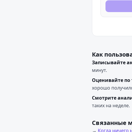
Как пользов
Записывайте а
минут.
Оценивайте по
хорошо получило
Смотрите анал
таких на неделе.
Связанные 
→
Когда ничего 