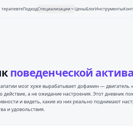
 терапевте
Подход
Специализации
Цены
Блог
Инструменты
Конт
ик
поведенческой актив
 апатии мозг хуже вырабатывает дофамин — двигатель «
го действие, а не ожидание настроения. Этот дневник по
ивности и видеть, какие из них реально поднимают наст
ва и удовольствия.