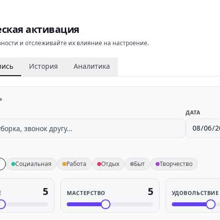
ская активация
ности и отслеживайте их влияние на настроение.
пись
История
Аналитика
Ь
ДАТА
я
Социальная
Работа
Отдых
Быт
Творчество
5
5
Е
МАСТЕРСТВО
УДОВОЛЬСТВИЕ