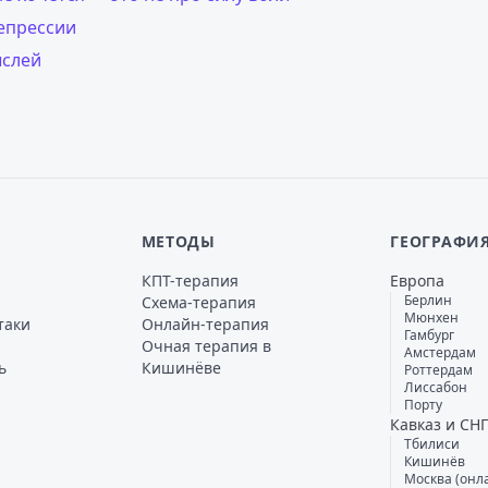
епрессии
ыслей
МЕТОДЫ
ГЕОГРАФИ
КПТ-терапия
Европа
Берлин
Схема-терапия
Мюнхен
таки
Онлайн-терапия
Гамбург
Очная терапия в
Амстердам
ь
Кишинёве
Роттердам
Лиссабон
Порту
Кавказ и СН
Тбилиси
Кишинёв
Москва (онл