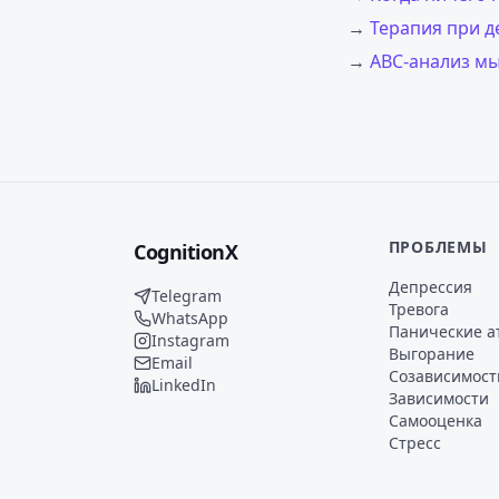
→
Терапия при д
→
ABC-анализ м
ПРОБЛЕМЫ
CognitionX
Депрессия
Telegram
Тревога
WhatsApp
Панические а
Instagram
Выгорание
Email
Созависимост
LinkedIn
Зависимости
Самооценка
Стресс