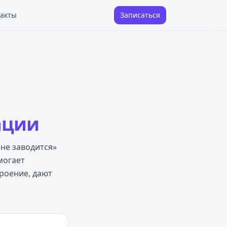
акты
Записаться
ации
не заводится»
могает
роение, дают