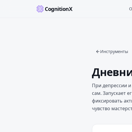
CognitionX
О
Инструменты
Дневн
При депрессии и
сам. Запускает е
фиксировать акт
чувство мастерст