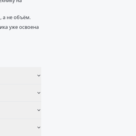
ехнику на
 а не объём.
ика уже освоена