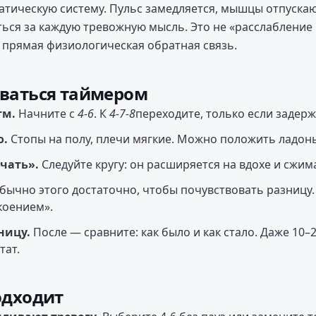
атическую систему. Пульс замедляется, мышцы отпускаю
ться за каждую тревожную мысль. Это не «расслабление
а прямая физиологическая обратная связь.
оваться таймером
тм.
Начните с
4-6
. К
4-7-8
переходите, только если задерж
о.
Стопы на полу, плечи мягкие. Можно положить ладонь
чать».
Следуйте кругу: он расширяется на вдохе и сжим
ычно этого достаточно, чтобы почувствовать разницу. 
коением».
ницу.
После — сравните: как было и как стало. Даже 10
тат.
одходит