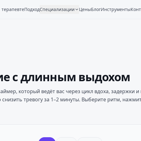
 терапевте
Подход
Специализации
Цены
Блог
Инструменты
Конт
е с длинным выдохом
ймер, который ведёт вас через цикл вдоха, задержки и 
 снизить тревогу за 1–2 минуты. Выберите ритм, нажмит