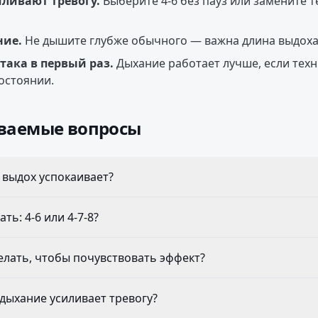
ливают тревогу.
Выберите 4-6 без пауз или замените т
ние.
Не дышите глубже обычного — важна длина выдоха,
така в первый раз.
Дыхание работает лучше, если техн
остоянии.
аваемые вопросы
выдох успокаивает?
ть: 4-6 или 4-7-8?
елать, чтобы почувствовать эффект?
 дыхание усиливает тревогу?