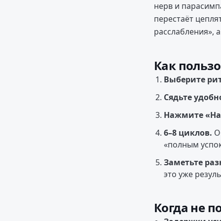
нерв и парасимп
перестаёт цепля
расслабления», 
Как польз
Выберите ри
Сядьте удобн
Нажмите «На
6–8 циклов.
Об
«полным успо
Заметьте раз
это уже резуль
Когда не п