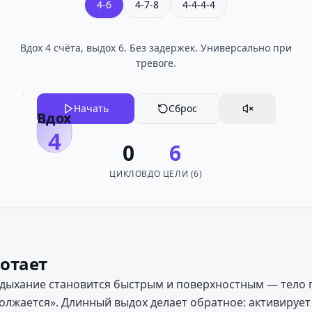
4-6
4-7-8
4-4-4-4
Вдох 4 счёта, выдох 6. Без задержек. Универсально при
тревоге.
Начать
Сброс
Вдох
4
0
6
ЦИКЛОВ
ДО ЦЕЛИ (6)
ботает
 дыхание становится быстрым и поверхностным — тело 
олжается». Длинный выдох делает обратное: активиру