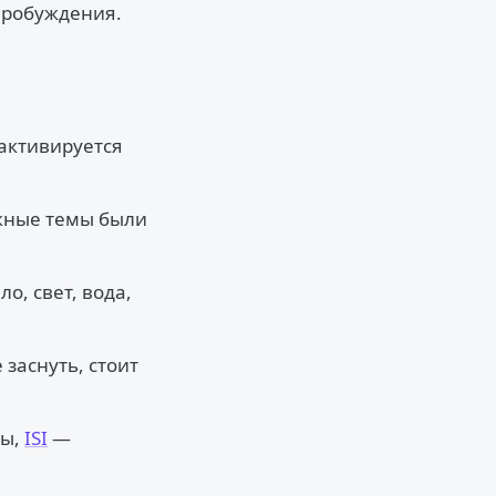
 пробуждения.
 активируется
ожные темы были
о, свет, вода,
заснуть, стоит
мы,
ISI
—