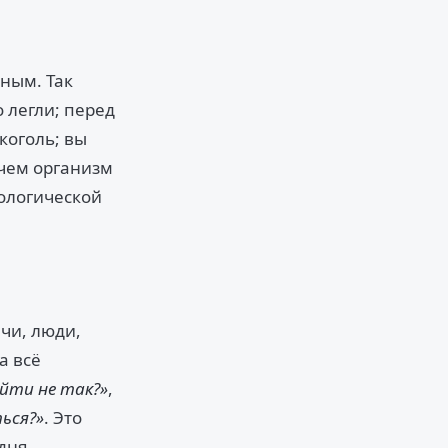
ным. Так
 легли; перед
коголь; вы
 чем организм
хологической
ачи, люди,
а всё
йти не так?»
,
ься?»
. Это
дня.