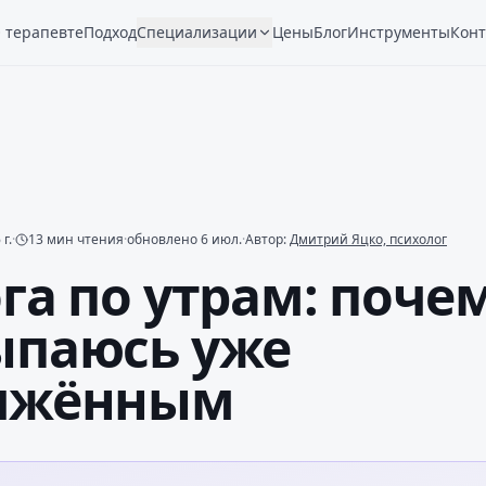
 терапевте
Подход
Специализации
Цены
Блог
Инструменты
Конт
г.
·
13
мин чтения
·
обновлено
6 июл.
·
Автор:
Дмитрий Яцко, психолог
га по утрам: поче
ыпаюсь уже
яжённым