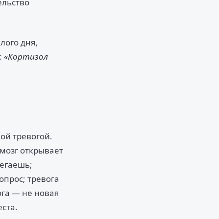
ельство
лого дня,
:
«Кортизол
ой тревогой.
 мозг открывает
бегаешь;
опрос; тревога
ога — не новая
ста.