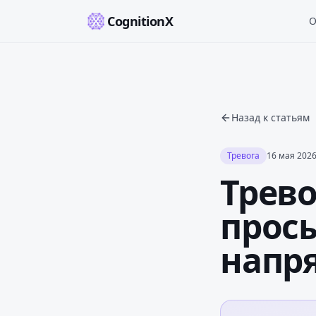
CognitionX
О
Назад к статьям
Тревога
16 мая 2026 
Трево
прос
напр