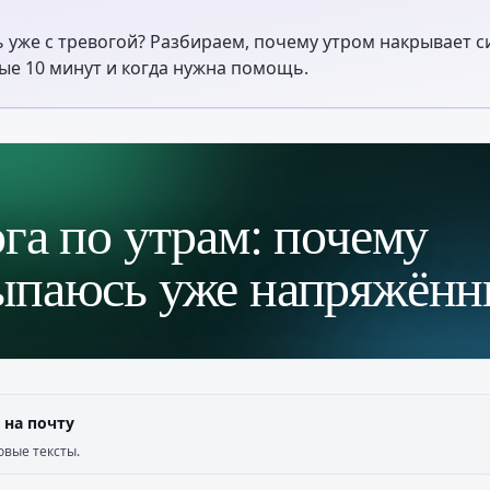
 уже с тревогой? Разбираем, почему утром накрывает с
вые 10 минут и когда нужна помощь.
га по утрам: почему
ыпаюсь уже напряжён
 на почту
овые тексты.