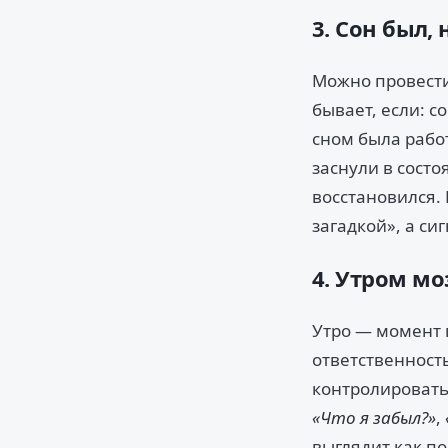
3. Сон был,
Можно провести
бывает, если: с
сном была рабо
заснули в сост
восстановился. 
загадкой», а си
4. Утром мо
Утро — момент п
ответственность
контролировать
«Что я забыл?»
,
выглядит как по