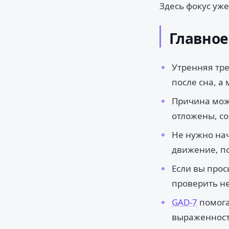
Здесь фокус уже
Главное
Утренняя тре
после сна, а
Причина може
отложены, со
Не нужно нач
движение, п
Если вы прос
проверить не
GAD-7
помога
выраженност