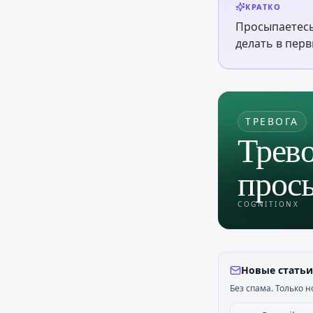
КРАТКО
Просыпаетесь
делать в пер
ТРЕВОГА
Трево
прос
COGNITIONX
Новые статьи
Без спама. Только н