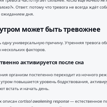
я тревога часто пугает сильнее:
«Если ещё ничего не
плохо?»
. Ответ: потому что тревога не всегда ждёт со
я ожиданием дня.
утром может быть тревожнее
ь одну универсальную причину. Утренняя тревога о
з нескольких факторов.
ественно активируется после сна
ния организм постепенно переходит из ночного реж
 утром повышается уровень бодрствования, активир
т встать и начать день.
х описан
cortisol awakening response
— естественное 