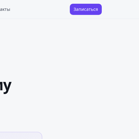
акты
Записаться
му