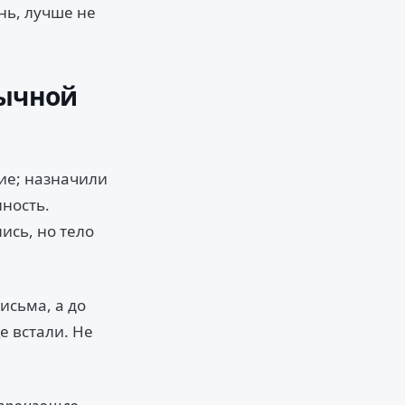
нь, лучше не
бычной
ие; назначили
нность.
ись, но тело
письма, а до
ще встали. Не