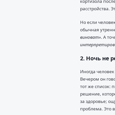
кортизола посл
расстройства. 
Но если челове
обычная утренн
виноват»
. А то
интерпретирова
2. Ночь не
Иногда человек
Вечером он гов
тот же список: 
решение, котор
за здоровье; ощ
проблема. Это 