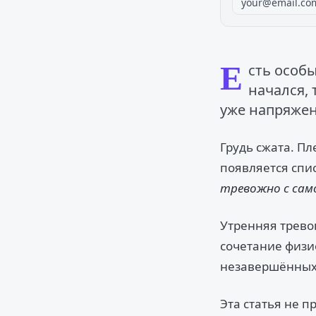
Е
сть особы
начался, 
уже напряжен
Грудь сжата. П
появляется спис
тревожно с сам
Утренняя тревог
сочетание физи
незавершённых 
Эта статья не п