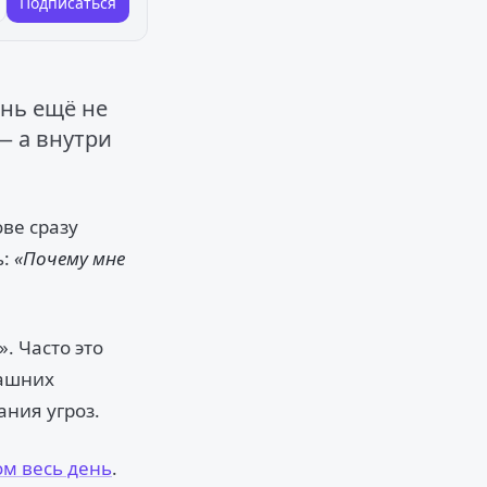
Подписаться
ень ещё не
— а внутри
ве сразу
ь:
«Почему мне
». Часто это
рашних
ния угроз.
ом весь день
.