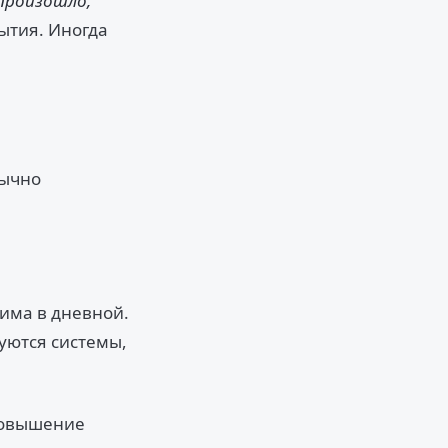
 произошло,
бытия. Иногда
бычно
има в дневной.
уются системы,
повышение