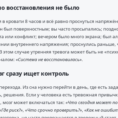
 но восстановления не было
 в кровати 8 часов и всё равно проснуться напряжён
он был поверхностным; вы часто просыпались; поздно
та или конфликт; вечером было много экрана; был ал
оянии внутреннего напряжения; проснулись раньше,
В этом случае утренняя тревога может быть не «пси
гналом:
«Система не восстановилась»
.
зг сразу ищет контроль
ерехода. Из сна нужно перейти в день, где есть зад
, решения. Если у человека есть тревожная привычк
, мозг может включаться так:
«Что сегодня может по
«Где риск?»
,
«Что срочно проверить?»
,
«Как не ошибит
дготовка, но часто превращается в тревожный старт 