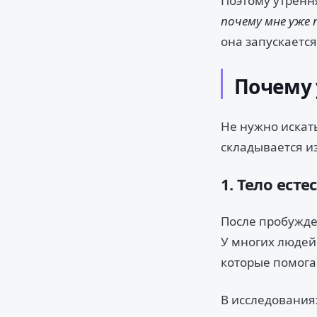
Поэтому утрення
почему мне уже 
она запускаетс
Почему 
Не нужно искат
складывается и
1. Тело ест
После пробужде
У многих людей
которые помогаю
В исследования