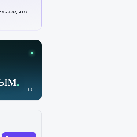
ильнее, что
ным
.
82