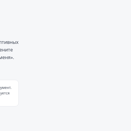
аптивных
цените
меня».
умент.
уется