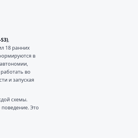
S3)
,
л 18 ранних
формируются в
 автономии,
 работать во
ти и запуская
ждой схемы.
 поведение. Это