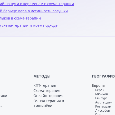
ий на пути к переменам в схема-терапии
й барьер: вера в истинность ловушки
лыков в схема-терапии
 схема-терапии и моём подходе
МЕТОДЫ
ГЕОГРАФИ
КПТ-терапия
Европа
Берлин
Схема-терапия
Мюнхен
таки
Онлайн-терапия
Гамбург
Очная терапия в
Амстердам
ь
Кишинёве
Роттердам
Лиссабон
Порту