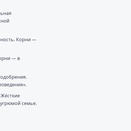
льная
сной
шность. Корни —
орни — в
 одобрения.
поведение».
 Жёсткие
 угрюмой семье.