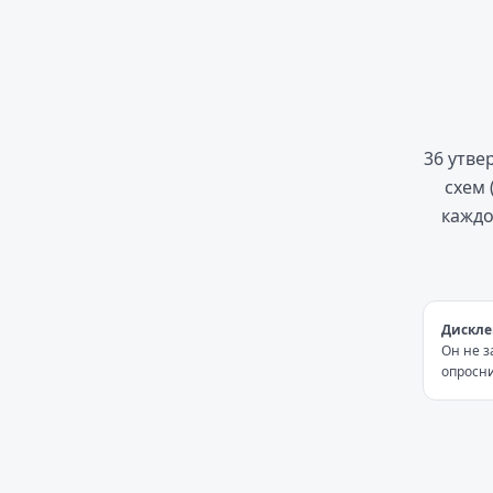
36 утве
схем 
каждо
Дискле
Он не з
опросни