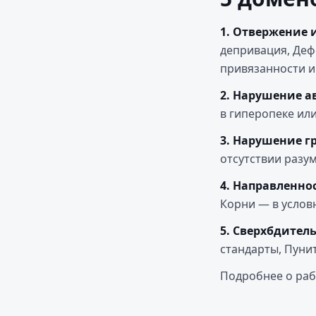
1. Отвержение 
депривация, Деф
привязанности и
2. Нарушение а
в гиперопеке ил
3. Нарушение г
отсутствии разум
4. Направленнос
Корни — в услов
5. Сверхбдител
стандарты, Пуни
Подробнее о раб