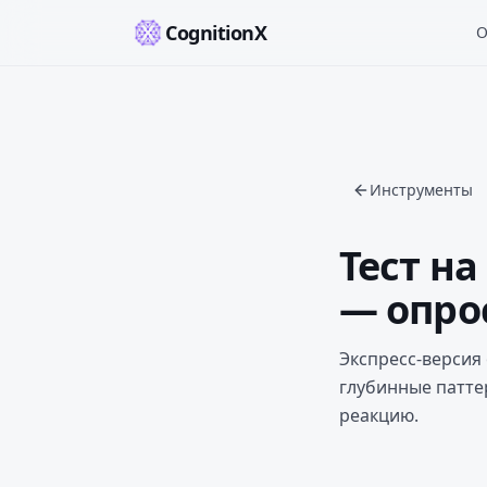
CognitionX
О
Инструменты
Тест н
— опро
Экспресс-версия 
глубинные патте
реакцию.