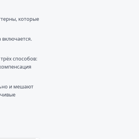
ттерны, которые
 включается.
трёх способов:
ркомпенсация
ьно и мешают
йчивые