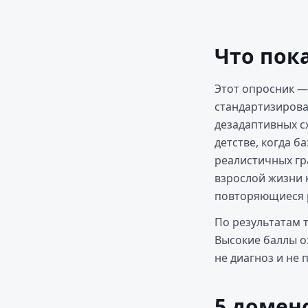
Что пок
Этот опросник —
стандартизирова
дезадаптивных с
детстве, когда б
реалистичных гр
взрослой жизни 
повторяющиеся 
По результатам 
Высокие баллы оз
не диагноз и не 
5 домено