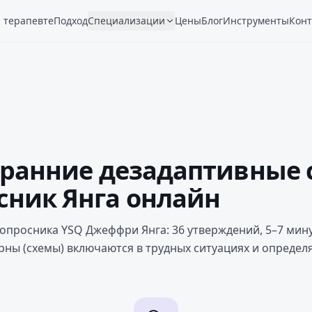
 терапевте
Подход
Специализации
Цены
Блог
Инструменты
Конт
а ранние дезадаптивные
сник Янга онлайн
опросника YSQ Джеффри Янга: 36 утверждений, 5–7 минут
рны (схемы) включаются в трудных ситуациях и определ