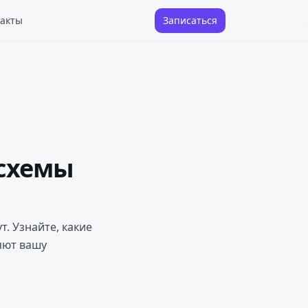
акты
Записаться
 схемы
. Узнайте, какие
яют вашу