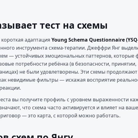
азывает тест на схемы
 короткая адаптация
Young Schema Questionnaire (YSQ-
нного инструмента схема-терапии. Джеффри Янг выдели
хем — устойчивых эмоциональных паттернов, которые 
азовые потребности ребёнка (в безопасности, принятии,
аницах) не были удовлетворены. Эти схемы продолжают
как невидимые фильтры — искажая восприятие реальнос
реакции.
теста вы получите профиль с уровнем выраженности ка
начают, что схема часто активируется и влияет на ваше
приговор — это карта, с которой можно работать.
в схем по Янгу