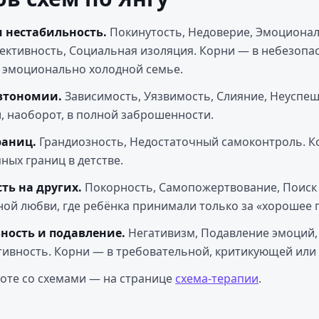
и нестабильность.
Покинутость, Недоверие, Эмоциона
ективность, Социальная изоляция. Корни — в небезопа
 эмоционально холодной семье.
втономии.
Зависимость, Уязвимость, Слияние, Неуспе
и, наоборот, в полной заброшенности.
раниц.
Грандиозность, Недостаточный самоконтроль. К
ных границ в детстве.
ть на других.
Покорность, Самопожертвование, Поиск
ной любви, где ребёнка принимали только за «хорошее 
ьность и подавление.
Негативизм, Подавление эмоций,
тивность. Корни — в требовательной, критикующей или
оте со схемами — на странице
схема-терапии
.