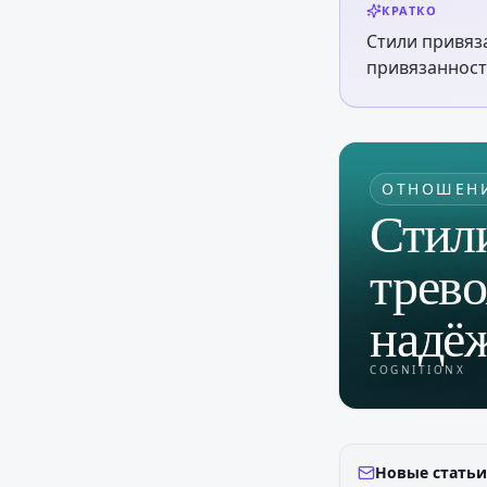
КРАТКО
Стили привяз
привязанност
ОТНОШЕН
Стил
трев
надё
COGNITIONX
Новые статьи