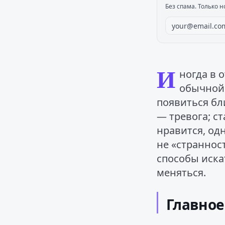
Без спама. Только н
И
ногда в 
обычной 
появиться бл
— тревога; с
нравится, од
не «страннос
способы искат
меняться.
Главное