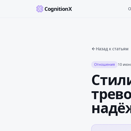
CognitionX
О
Назад к статьям
Отношения
10 июня
Стил
трев
надё