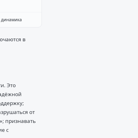
 динамика
лючаются в
и. Это
надёжной
оддержку;
азрушаться от
»; признавать
ие с