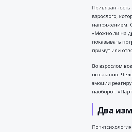
Привязанность —
взрослого, кото
напряжением. С
«Можно ли на др
показывать потр
примут или отв
Во взрослом во
осознанно. Чело
эмоции реагирую
наоборот: «Парт
Два изм
Поп-психология