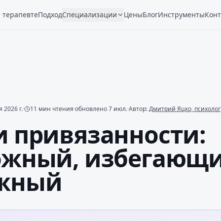
 терапевте
Подход
Специализации
Цены
Блог
Инструменты
Конт
 2026 г.
·
11
мин чтения
·
обновлено
7 июл.
·
Автор:
Дмитрий Яцко, психолог
и привязанности:
ожный, избегающи
жный