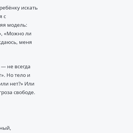
 ребёнку искать
я с
яя модель:
», «Можно ли
уждаюсь, меня
 — не всегда
». Но тело и
или нет?» Или
гроза свободе.
жный,