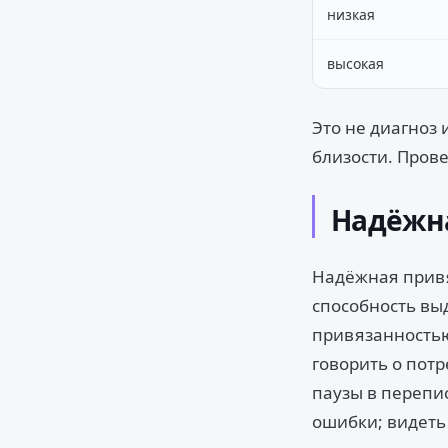
низкая
высокая
Это не диагноз 
близости. Пров
Надёжн
Надёжная привя
способность вы
привязанностью
говорить о пот
паузы в перепи
ошибки; видеть