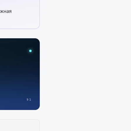
ёжная
91