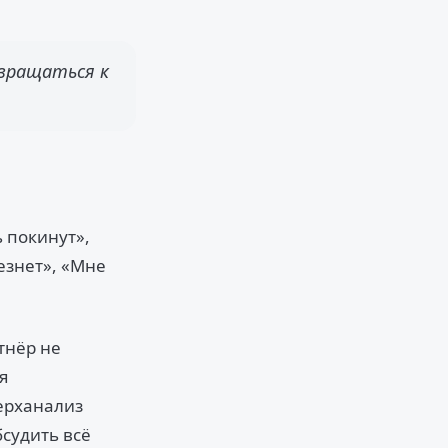
вращаться к
ь покинут»,
езнет», «Мне
тнёр не
я
верханализ
судить всё