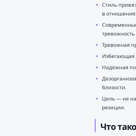
Стиль привяз
в отношения
Современный
тревожность 
Тревожная пр
Избегающая 
Надёжная по
Дезорганизов
близости.
Цель — не на
реакции.
Что так