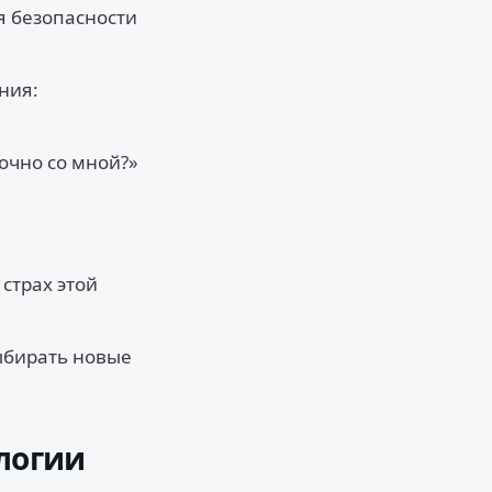
я безопасности
ния:
очно со мной?»
страх этой
выбирать новые
ологии