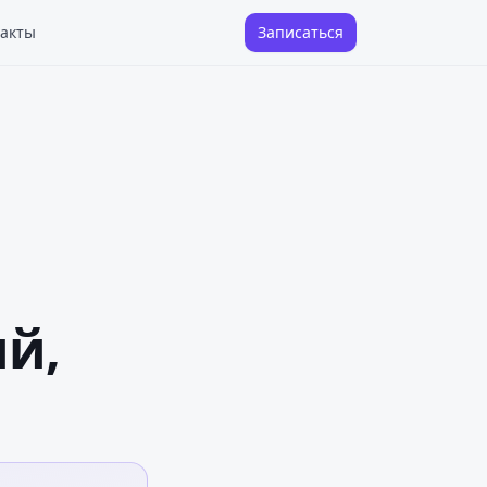
акты
Записаться
й,