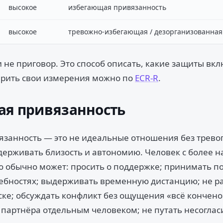
высокое
избегающая привязанность
высокое
тревожно-избегающая / дезорганизованная
и не приговор. Это способ описать, какие защиты вк
ерить свои измерения можно по
ECR-R
.
ая привязанность
занность — это не идеальные отношения без тревог
держивать близость и автономию. Человек с более 
 обычно может: просить о поддержке; принимать п
ребностях; выдерживать временную дистанцию; не р
ске; обсуждать конфликт без ощущения «всё кончено
 партнёра отдельным человеком; не путать несоглас