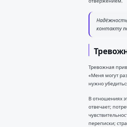
отвержением.
Надёжность
контакту п
Тревожн
Тревожная привя
«Меня могут раз
нужно убедиться
В отношениях эт
отвечает; потр
чувствительност
переписки; стр