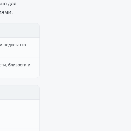
зно для
иями.
и недостатка
ти, близости и