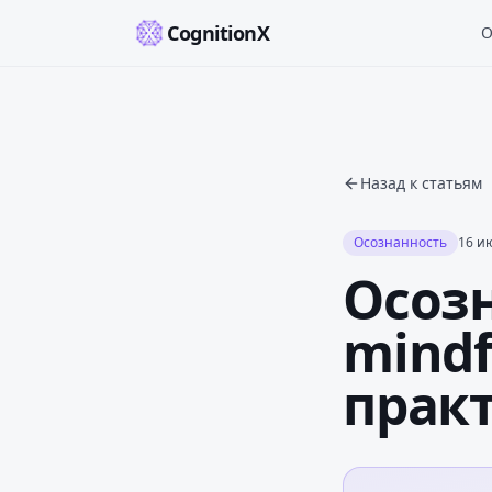
CognitionX
О
Назад к статьям
Осознанность
16 ию
Осозн
mindf
практ