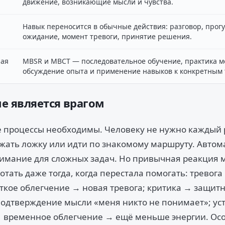
движение, возникающие мысли и чувства.
Навык переносится в обычные действия: разговор, прогул
ожидание, момент тревоги, принятие решения.
ная
MBSR и MBCT — последовательное обучение, практика м
обсуждение опыта и применение навыков к конкретным 
е является врагом
 процессы необходимы. Человеку не нужно каждый 
ржать ложку или идти по знакомому маршруту. Авто
имание для сложных задач. Но привычная реакция 
тать даже тогда, когда перестала помогать: тревог
ткое облегчение → новая тревога; критика → защит
одтверждение мысли «меня никто не понимает»; уст
→ временное облегчение → ещё меньше энергии. Ос