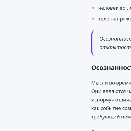
человек ест,
тело напряже
Осознаннос
открытость
Осознанност
Мысли во время
Они являются ч
испорчу» отлича
как событие со
требующий нем