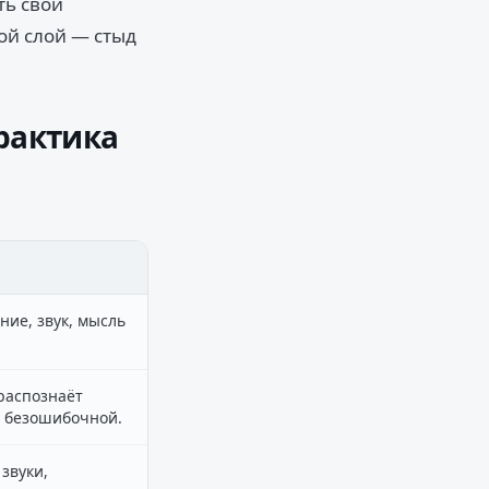
ть свои
ой слой — стыд
практика
ие, звук, мысль
распознаёт
я безошибочной.
звуки,