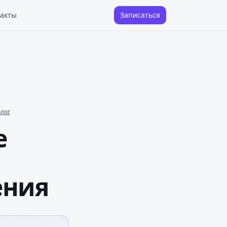
акты
Записаться
олог
е
ения