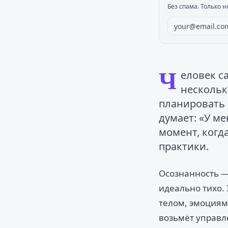
Без спама. Только н
Ч
еловек с
нескольк
планировать 
думает: «У м
момент, когд
практики.
Осознанность —
идеально тихо. 
телом, эмоциям
возьмёт управл