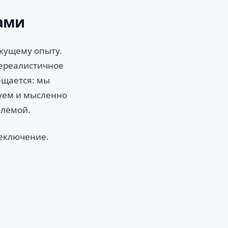
вами
екущему опыту.
нереалистичное
ещается: мы
уем и мысленно
блемой.
реключение.