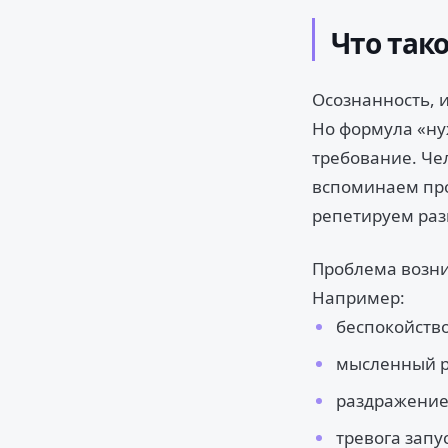
Что так
Осознанность, 
Но формула «ну
требование. Че
вспоминаем про
репетируем раз
Проблема возни
Например:
беспокойство
мысленный р
раздражение 
тревога запу