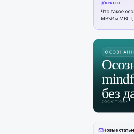
КРАТКО
Что такое осо
MBSR и MBCT,
ОСОЗНАНН
Осозн
mindf
без д
COGNITIONX
Новые статьи