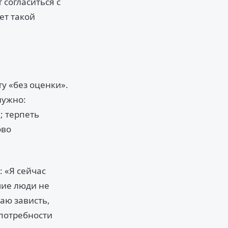
 согласиться с
ет такой
у «без оценки».
нужно:
; терпеть
ово
 «Я сейчас
шие люди не
аю зависть,
 потребности