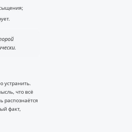
асыщения;
ует.
торой
чески.
о устранить.
ысль, что всё
ль распознаётся
ый факт,