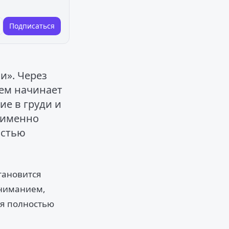
Подписаться
и». Через
тем начинает
е в груди и
о именно
астью
тановится
вниманием,
ия полностью