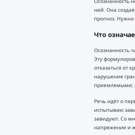
Осознанность не
ней. Она созда
прогноз. Нужно 
Что означа
Осознанность ч
Эту формулиров
отказаться от 
нарушение грани
приемлемыми; 
Речь идёт о пе
испытываю зави
завидуют. Со мн
напряжение и ж