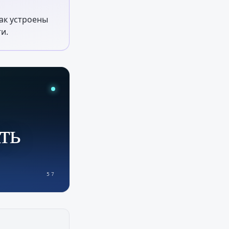
как устроены
и.
ать
57