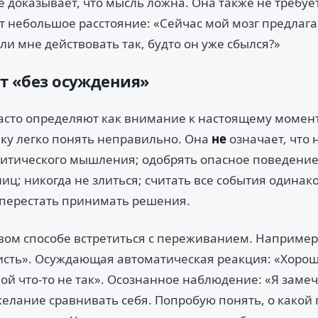
 доказывает, что мысль ложна. Она также не требует
ёт небольшое расстояние: «Сейчас мой мозг предлага
ли мне действовать так, будто он уже сбылся?»
ет «без осуждения»
асто определяют как внимание к настоящему момент
ку легко понять неправильно. Она
не
означает, что 
критического мышления; одобрять опасное поведение
ц; никогда не злиться; считать все события одинак
перестать принимать решения.
рвом способе встретиться с переживанием. Например:
сть». Осуждающая автоматическая реакция: «Хоро
ой что-то не так». Осознанное наблюдение: «Я замеч
елание сравнивать себя. Попробую понять, о какой