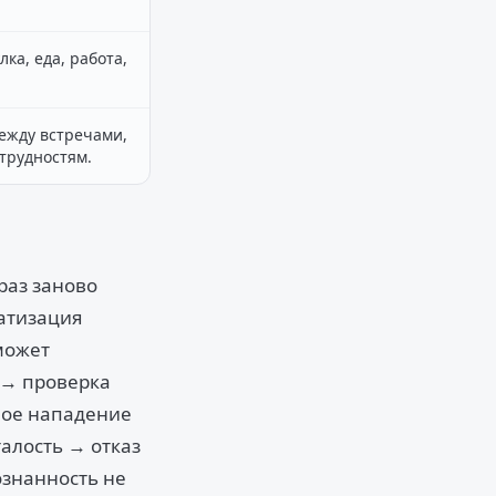
ка, еда, работа,
ежду встречами,
трудностям.
раз заново
матизация
может
а → проверка
ное нападение
алость → отказ
ознанность не