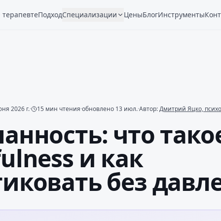
 терапевте
Подход
Специализации
Цены
Блог
Инструменты
Конт
ня 2026 г.
·
15
мин чтения
·
обновлено
13 июл.
·
Автор:
Дмитрий Яцко, псих
анность: что тако
ulness и как
иковать без давл