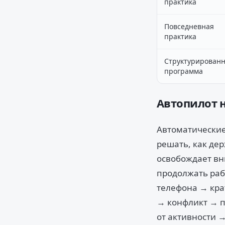
практика
Повседневная
практика
Структурирован
программа
Автопилот н
Автоматические
решать, как де
освобождает вн
продолжать рабо
телефона → кра
→ конфликт → п
от активности 