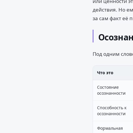
или ценности э
действия. Но е
за сам факт её 
Осознан
Под одним слов
Что это
Состояние
осознанности
Способность к
осознанности
Формальная