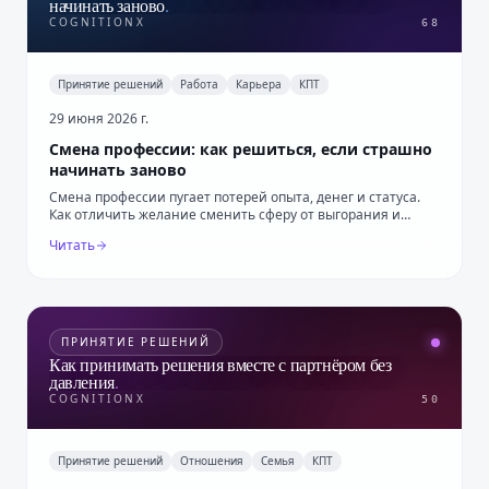
начинать заново
.
COGNITIONX
68
Принятие решений
Работа
Карьера
КПТ
29 июня 2026 г.
Смена профессии: как решиться, если страшно
начинать заново
Смена профессии пугает потерей опыта, денег и статуса.
Как отличить желание сменить сферу от выгорания и
проверить новый путь без прыжка.
Читать
ПРИНЯТИЕ РЕШЕНИЙ
Как принимать решения вместе с партнёром без
давления
.
COGNITIONX
50
Принятие решений
Отношения
Семья
КПТ