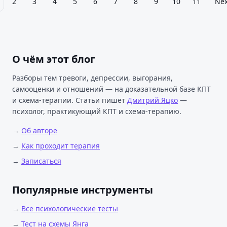
2
3
4
5
6
7
8
9
10
11
Nex
О чём этот блог
Разборы тем тревоги, депрессии, выгорания,
самооценки и отношений — на доказательной базе КПТ
и схема-терапии. Статьи пишет
Дмитрий Яцко
—
психолог, практикующий КПТ и схема-терапию.
→
Об авторе
→
Как проходит терапия
→
Записаться
Популярные инструменты
→
Все психологические тесты
→
Тест на схемы Янга