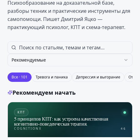
Психообразование на доказательной базе,
разборы техник и практические инструменты для
самопомощи. Пишет Дмитрий Яцко —
практикующий психолог, КПТ и схема-терапевт.
Рекомендуемые
Все ·
101
Тревога и паника
Депрессия и выгорание
Отно
Рекомендуем начать
КПТ
5 принципов КПТ: как устроена качественная
когнитивно-поведенческая терапия
.
COGNITIONX
46