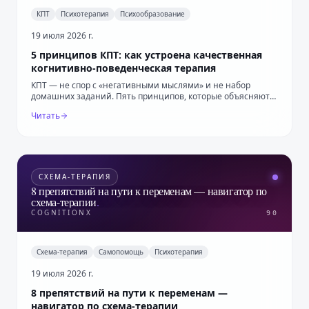
КПТ
Психотерапия
Психообразование
19 июля 2026 г.
5 принципов КПТ: как устроена качественная
когнитивно-поведенческая терапия
КПТ — не спор с «негативными мыслями» и не набор
домашних заданий. Пять принципов, которые объясняют
логику метода и помогают оценить качество терапии.
Читать
СХЕМА-ТЕРАПИЯ
8 препятствий на пути к переменам — навигатор по
схема-терапии
.
COGNITIONX
90
Схема-терапия
Самопомощь
Психотерапия
19 июля 2026 г.
8 препятствий на пути к переменам —
навигатор по схема-терапии