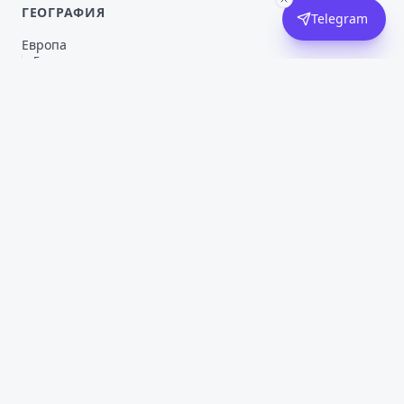
ГЕОГРАФИЯ
Telegram
Европа
Берлин
Мюнхен
Гамбург
Амстердам
Роттердам
Лиссабон
Порту
Кавказ и СНГ
Тбилиси
Кишинёв
Москва (онлайн)
Азия (Бали, Таиланд)
США и Канада (онлайн)
Для IT-специалистов
НАВИГАЦИЯ
Главная
Обо мне
Блог
Инструменты